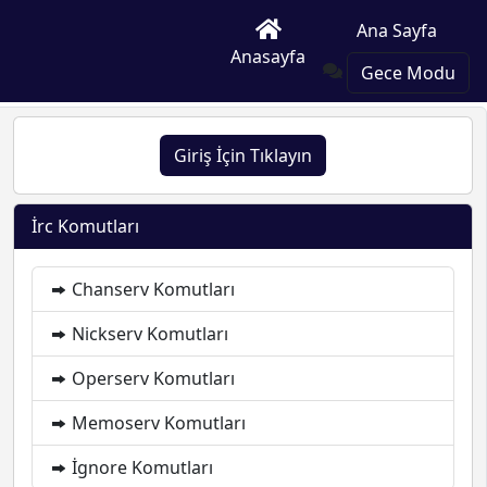
Ana Sayfa
Anasayfa
Gece Modu
Giriş İçin Tıklayın
İrc Komutları
Chanserv Komutları
Nickserv Komutları
Operserv Komutları
Memoserv Komutları
İgnore Komutları