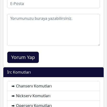
İrc Komutları
Chanserv Komutları
Nickserv Komutları
Operserv Komutları