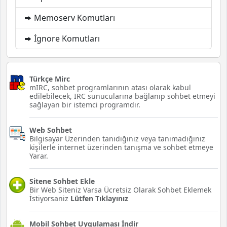
Memoserv Komutları
İgnore Komutları
Türkçe Mirc
mIRC, sohbet programlarının atası olarak kabul
edilebilecek, IRC sunucularına bağlanıp sohbet etmeyi
sağlayan bir istemci programdır.
Web Sohbet
Bilgisayar Üzerinden tanıdığınız veya tanımadığınız
kişilerle internet üzerinden tanışma ve sohbet etmeye
Yarar.
Sitene Sohbet Ekle
Bir Web Siteniz Varsa Ücretsiz Olarak Sohbet Eklemek
İstiyorsaniz
Lütfen Tıklayınız
Mobil Sohbet Uygulaması İndir