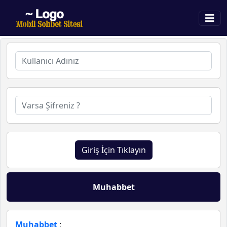
Giriş İçin Tıklayın
Muhabbet
Muhabbet
;