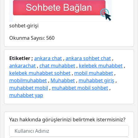
sohbet-girişi
Okunma Sayısı:
560
Etiketler ;
ankara chat
,
ankara sohbet chat
,
ankarachat
,
chat muhabbet
,
kelebek muhabbet
,
kelebek muhabbet sohbet
,
mobil muhabbet
,
mobilmuhabbet
,
Muhabbet
,
muhabbet giriş
,
muhabbet mobil
,
muhabbet mobil sohbet
,
muhabbet yap
Yazı hakkında görüşlerinizi belirtmek istermisiniz?