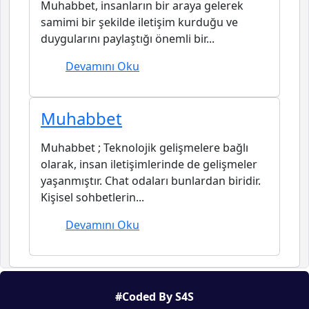
Muhabbet, insanların bir araya gelerek
samimi bir şekilde iletişim kurduğu ve
duygularını paylaştığı önemli bir...
Devamını Oku
Muhabbet
Muhabbet ; Teknolojik gelişmelere bağlı
olarak, insan iletişimlerinde de gelişmeler
yaşanmıştır. Chat odaları bunlardan biridir.
Kişisel sohbetlerin...
Devamını Oku
#Coded By S4S