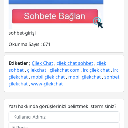
sohbet-girişi
Okunma Sayısı:
671
Etiketler ;
Çilek Chat
,
çilek chat sohbet
,
çilek
sohbet
,
çilekchat
,
çilekchat com
,
irc çilek chat
,
irc
çilekchat
,
mobil çilek chat
,
mobil çilekchat
,
sohbet
çilekchat
,
www-çilekchat
Yazı hakkında görüşlerinizi belirtmek istermisiniz?