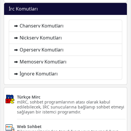
İrc Komutları
Chanserv Komutları
Nickserv Komutları
Operserv Komutları
Memoserv Komutları
İgnore Komutları
Türkçe Mirc
mIRC, sohbet programlarının atası olarak kabul
edilebilecek, IRC sunucularına bağlanıp sohbet etmeyi
sağlayan bir istemci programdır.
Web Sohbet