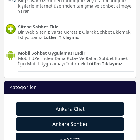
Bilgisayar Üzerinden tanıdığınız veya tanımadığınız
kişilerle internet üzerinden tanışma ve sohbet etmeye
Yarar.
Sitene Sohbet Ekle
Bir Web Siteniz Varsa Ücretsiz Olarak Sohbet Eklemek
İstiyorsaniz
Lütfen Tıklayınız
Mobil Sohbet Uygulaması İndir
Mobil ÜZerinden Daha Kolay Ve Rahat Sohbet Etmek
İçin Mobil Uygulamayı İndirmek
Lütfen Tıklayınız
Kategoriler
Ankara Chat
Ankara Sohbet
Biyografi