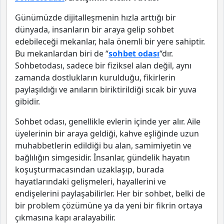
Günümüzde dijitalleşmenin hızla arttığı bir
dünyada, insanların bir araya gelip sohbet
edebileceği mekanlar, hala önemli bir yere sahiptir.
Bu mekanlardan biri de “
sohbet odası
“dır.
Sohbetodası, sadece bir fiziksel alan değil, aynı
zamanda dostlukların kurulduğu, fikirlerin
paylaşıldığı ve anıların biriktirildiği sıcak bir yuva
gibidir.
Sohbet odası, genellikle evlerin içinde yer alır. Aile
üyelerinin bir araya geldiği, kahve eşliğinde uzun
muhabbetlerin edildiği bu alan, samimiyetin ve
bağlılığın simgesidir. İnsanlar, gündelik hayatın
koşuşturmacasından uzaklaşıp, burada
hayatlarındaki gelişmeleri, hayallerini ve
endişelerini paylaşabilirler. Her bir sohbet, belki de
bir problem çözümüne ya da yeni bir fikrin ortaya
çıkmasına kapı aralayabilir.