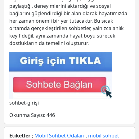
paylaştığı, deneyimlerini aktardığı ve sosyal
bağlarını güçlendirdiği bir alan olarak hayatımızda
her zaman önemli bir yer tutacaktır. Bu sıcak
ortamda gerçekleştirilen sohbetler, yalnızca anlık
keyif değil, aynı zamanda hayat boyu sürecek
dostlukların da temelini oluşturur.
sohbet-girişi
Okunma Sayısı:
446
Etiketler ;
Mobil Sohbet Odaları
,
mobil sohbet