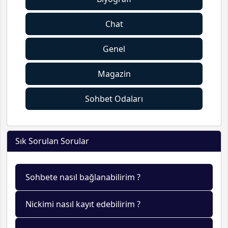
Chat
Genel
Magazin
Sohbet Odaları
Sık Sorulan Sorular
Sohbete nasıl bağlanabilirim ?
Nickimi nasıl kayıt edebilirim ?