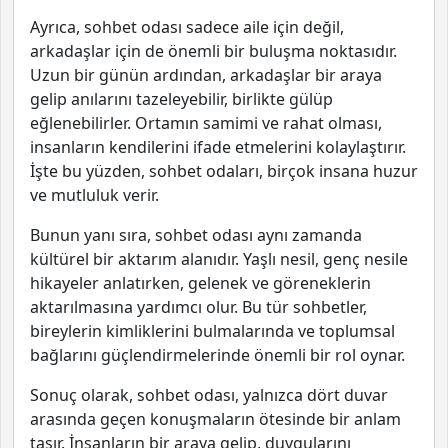
Ayrıca, sohbet odası sadece aile için değil,
arkadaşlar için de önemli bir buluşma noktasıdır.
Uzun bir günün ardından, arkadaşlar bir araya
gelip anılarını tazeleyebilir, birlikte gülüp
eğlenebilirler. Ortamın samimi ve rahat olması,
insanların kendilerini ifade etmelerini kolaylaştırır.
İşte bu yüzden, sohbet odaları, birçok insana huzur
ve mutluluk verir.
Bunun yanı sıra, sohbet odası aynı zamanda
kültürel bir aktarım alanıdır. Yaşlı nesil, genç nesile
hikayeler anlatırken, gelenek ve göreneklerin
aktarılmasına yardımcı olur. Bu tür sohbetler,
bireylerin kimliklerini bulmalarında ve toplumsal
bağlarını güçlendirmelerinde önemli bir rol oynar.
Sonuç olarak, sohbet odası, yalnızca dört duvar
arasında geçen konuşmaların ötesinde bir anlam
taşır. İnsanların bir araya gelip, duygularını