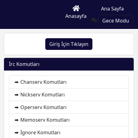
Ana Sayfa
Anasayfa
Gece Modu
Giriş İçin Tıklayın
İrc Komutları
Chanserv Komutları
Nickserv Komutları
Operserv Komutları
Memoserv Komutları
İgnore Komutları