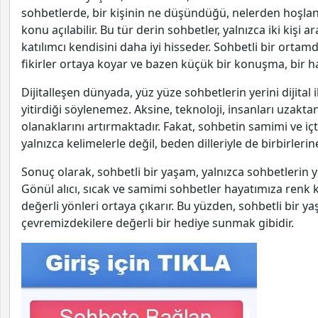
sohbetlerde, bir kişinin ne düşündüğü, nelerden hoşland
konu açılabilir. Bu tür derin sohbetler, yalnızca iki kişi a
katılımcı kendisini daha iyi hisseder. Sohbetli bir ortamda
fikirler ortaya koyar ve bazen küçük bir konuşma, bir hay
Dijitalleşen dünyada, yüz yüze sohbetlerin yerini dijital
yitirdiği söylenemez. Aksine, teknoloji, insanları uzakt
olanaklarını artırmaktadır. Fakat, sohbetin samimi ve iç
yalnızca kelimelerle değil, beden dilleriyle de birbirleri
Sonuç olarak, sohbetli bir yaşam, yalnızca sohbetlerin yap
Gönül alıcı, sıcak ve samimi sohbetler hayatımıza renk 
değerli yönleri ortaya çıkarır. Bu yüzden, sohbetli b
çevremizdekilere değerli bir hediye sunmak gibidir.