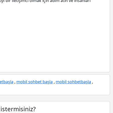
İyi bir iletişimci olmak için adım atın ve insanları
etbaşla
,
mobil sohbet başla
,
mobil sohbetbaşla
,
istermisiniz?