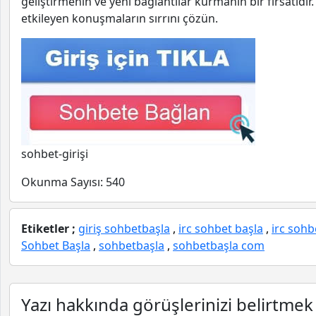
geliştirmenin ve yeni bağlantılar kurmanın bir fırsatıdır. 
etkileyen konuşmaların sırrını çözün.
sohbet-girişi
Okunma Sayısı:
540
Etiketler ;
giriş sohbetbaşla
,
irc sohbet başla
,
irc sohb
Sohbet Başla
,
sohbetbaşla
,
sohbetbaşla com
Yazı hakkında görüşlerinizi belirtmek 