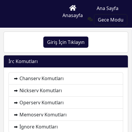
Ana Sayfa
Anasayfa
Gece Modu
Giriş İçin Tıklayın
İrc Komutları
Chanserv Komutları
Nickserv Komutları
Operserv Komutları
Memoserv Komutları
İgnore Komutları