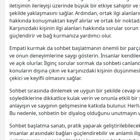
iletişimin ilerleyişi üzerinde büyük bir etkiye sahiptir ve
şekilde yaklaşmasını sağlar. Ardından, ortak ilgi alanla
hakkında konuşmaktan keyif alırlar ve ortak bir noktada
Karşınızdaki kişinin ilgi alanları hakkında sorular sorun 
güçlendirir ve bağ kurmanıza yardımcı olur.
Empati kurmak da sohbet başlatmanın önemli bir parçası
ve onun deneyimlerine saygı gösterin. İnsanlar kendileri
ve açık olurlar. İlginç sorular sormak da sohbeti canlan
konuların dışına çıkın ve karşınızdaki kişinin düşünmesi
çekici ve keyifli olmasını sağlar.
Sohbet sırasında dinlemek ve uygun bir şekilde cevap v
söylediklerine dikkatlice kulak verin ve onunla etkili bir ş
anlayışın ve saygının gelişmesine katkıda bulunur. Herhang
Bu nedenle, sohbetin bir diyalog olduğunu unutmayın ve
Sohbet başlatma sanatı, pratik yaparak geliştirilebilece
insanlar arasındaki bağları güçlendirebilir ve anlamlı iliş