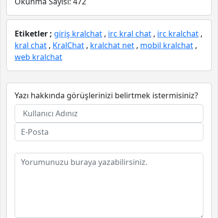
Okunma Sayısı:
472
Etiketler ;
giriş kralchat
,
irc kral chat
,
irc kralchat
,
kral chat
,
KralChat
,
kralchat net
,
mobil kralchat
,
web kralchat
Yazı hakkında görüşlerinizi belirtmek istermisiniz?