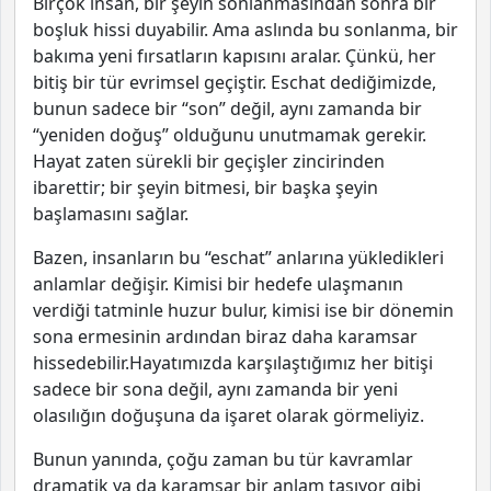
Birçok insan, bir şeyin sonlanmasından sonra bir
boşluk hissi duyabilir. Ama aslında bu sonlanma, bir
bakıma yeni fırsatların kapısını aralar. Çünkü, her
bitiş bir tür evrimsel geçiştir. Eschat dediğimizde,
bunun sadece bir “son” değil, aynı zamanda bir
“yeniden doğuş” olduğunu unutmamak gerekir.
Hayat zaten sürekli bir geçişler zincirinden
ibarettir; bir şeyin bitmesi, bir başka şeyin
başlamasını sağlar.
Bazen, insanların bu “eschat” anlarına yükledikleri
anlamlar değişir. Kimisi bir hedefe ulaşmanın
verdiği tatminle huzur bulur, kimisi ise bir dönemin
sona ermesinin ardından biraz daha karamsar
hissedebilir.Hayatımızda karşılaştığımız her bitişi
sadece bir sona değil, aynı zamanda bir yeni
olasılığın doğuşuna da işaret olarak görmeliyiz.
Bunun yanında, çoğu zaman bu tür kavramlar
dramatik ya da karamsar bir anlam taşıyor gibi