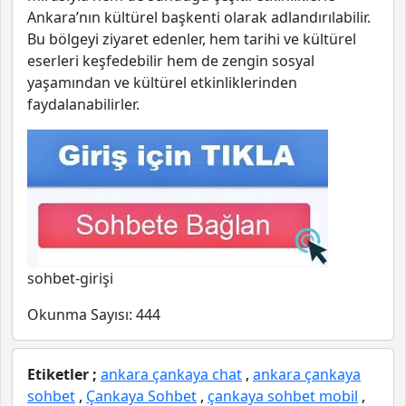
Ankara’nın kültürel başkenti olarak adlandırılabilir.
Bu bölgeyi ziyaret edenler, hem tarihi ve kültürel
eserleri keşfedebilir hem de zengin sosyal
yaşamından ve kültürel etkinliklerinden
faydalanabilirler.
sohbet-girişi
Okunma Sayısı:
444
Etiketler ;
ankara çankaya chat
,
ankara çankaya
sohbet
,
Çankaya Sohbet
,
çankaya sohbet mobil
,