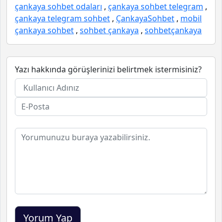
çankaya sohbet odaları
,
çankaya sohbet telegram
,
çankaya telegram sohbet
,
ÇankayaSohbet
,
mobil
çankaya sohbet
,
sohbet çankaya
,
sohbetçankaya
Yazı hakkında görüşlerinizi belirtmek istermisiniz?