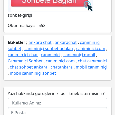
sohbet-girişi
Okunma Sayısı:
552
Etiketler ;
ankara chat
,
ankarachat
,
canimin içi
sohbet
,
caniminiçi sohbet odaları
,
caniminici.com
,
canımın içi chat
,
canımıniçi
,
canımıniçi mobil
,
Canımıniçi Sohbet
,
canımıniçi.com
,
chat canımıniçi
,
chat sohbet ankara
,
chatankara
,
mobil canımıniçi
,
mobil canımıniçi sohbet
Yazı hakkında görüşlerinizi belirtmek istermisiniz?