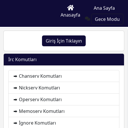
Ana Sayfa
Anasayfa
Gece Modu
Giriş İçin Tıklayın
İrc Komutları
Chanserv Komutları
Nickserv Komutları
Operserv Komutları
Memoserv Komutları
İgnore Komutları