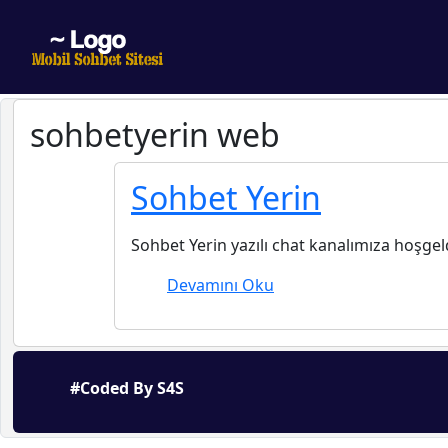
sohbetyerin web
Sohbet Yerin
Sohbet Yerin yazılı chat kanalımıza hoşgeld
Devamını Oku
#Coded By S4S