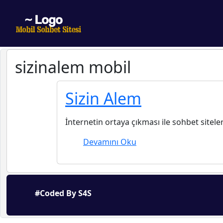
sizinalem mobil
Sizin Alem
İnternetin ortaya çıkması ile sohbet sitele
Devamını Oku
#Coded By S4S