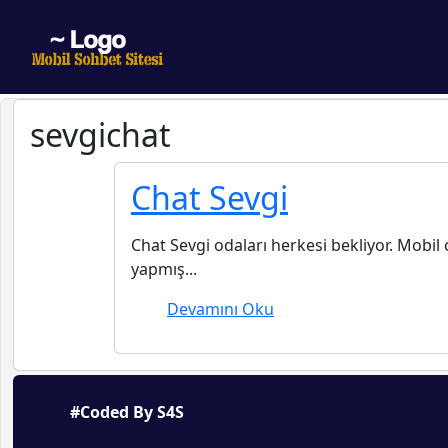
sevgichat
Chat Sevgi
Chat Sevgi odaları herkesi bekliyor. Mobi
yapmış...
Devamını Oku
#Coded By S4S