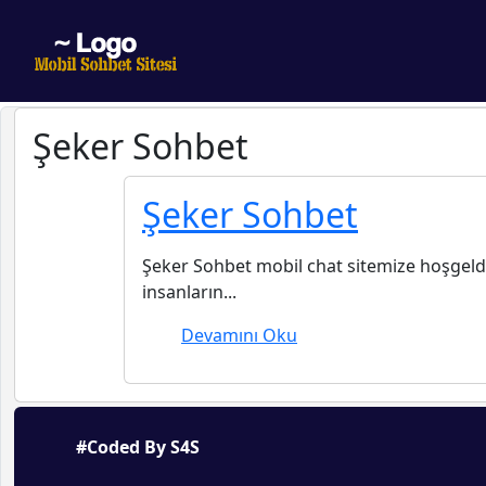
Şeker Sohbet
Şeker Sohbet
Şeker Sohbet mobil chat sitemize hoşgeldi
insanların...
Devamını Oku
#Coded By S4S