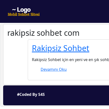
rakipsiz sohbet com
Rakipsiz Sohbet
Rakipsiz Sohbet için en yeni ve en şık sohbe
Devamını Oku
#Coded By S4S