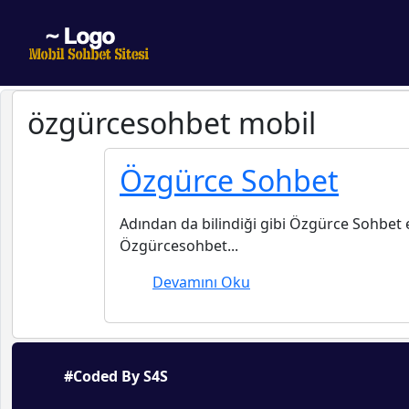
özgürcesohbet mobil
Özgürce Sohbet
Adından da bilindiği gibi Özgürce Sohbet et
Özgürcesohbet...
Devamını Oku
#Coded By S4S