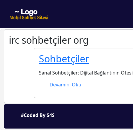
irc sohbetçiler org
Sohbetçiler
Sanal Sohbetçiler: Dijital Bağlantının Ötesin
Devamını Oku
#Coded By S4S