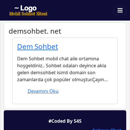
demsohbet. net
Dem Sohbet
Dem Sohbet mobil chat aile ortamına
hoşgeldiniz.. Sohbet odaları deyince akla
gelen demsohbet isimli domain son
zamanlarda çok popüler olmuştur.Çayın...
Devamını Oku
#Coded By S4S